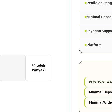
Penilaian Pen
Minimal Depos
Layanan Suppo
Platform
+4 lebih
banyak
BONUS NEW 
Minimal Depos
Minimal With