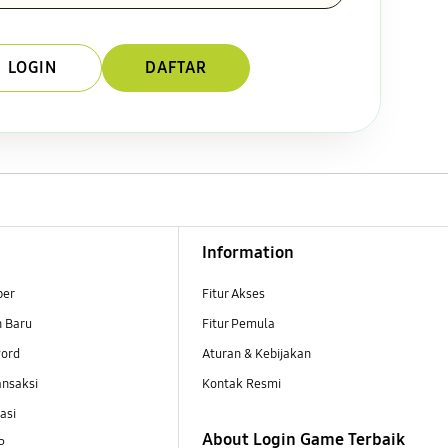
LOGIN
DAFTAR
Information
ber
Fitur Akses
n Baru
Fitur Pemula
ord
Aturan & Kebijakan
ansaksi
Kontak Resmi
kasi
About Login Game Terbaik
P