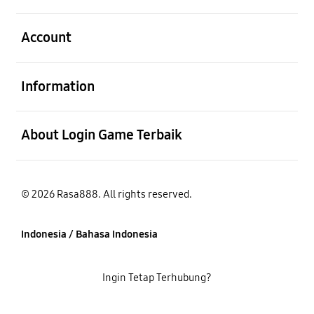
Buka
Account
Buka
Information
Buka
About Login Game Terbaik
© 2026 Rasa888. All rights reserved.
Indonesia / Bahasa Indonesia
Ingin Tetap Terhubung?