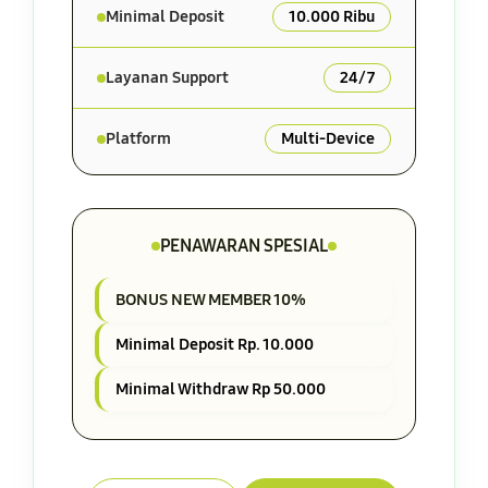
Minimal Deposit
10.000 Ribu
Layanan Support
24/7
Platform
Multi-Device
PENAWARAN SPESIAL
BONUS NEW MEMBER 10%
Minimal Deposit Rp. 10.000
Minimal Withdraw Rp 50.000