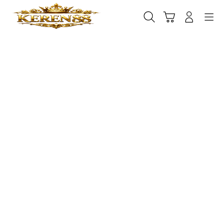
Skip
to
Cari
Troli
Login
Navigation
content