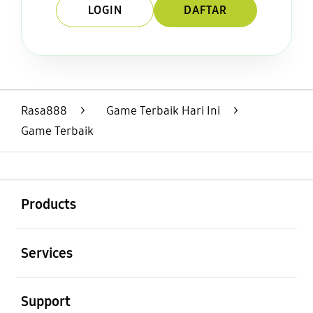
LOGIN
DAFTAR
Layer Popup Close
Rasa888
>
Game Terbaik Hari Ini
>
Game Terbaik
Buka
Footer Navigation
Products
Buka
Services
Buka
Support