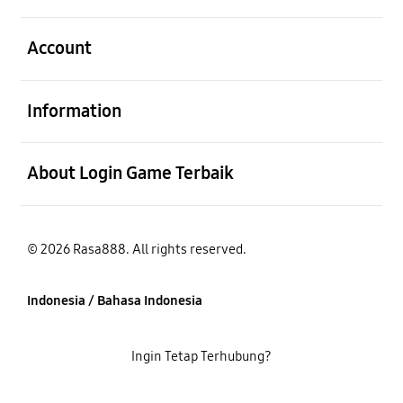
Buka
Account
Buka
Information
Buka
About Login Game Terbaik
© 2026 Rasa888. All rights reserved.
Indonesia / Bahasa Indonesia
Ingin Tetap Terhubung?