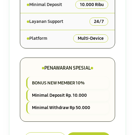
Minimal Deposit
10.000 Ribu
Layanan Support
24/7
Platform
Multi-Device
PENAWARAN SPESIAL
BONUS NEW MEMBER 10%
Minimal Deposit Rp. 10.000
Minimal Withdraw Rp 50.000